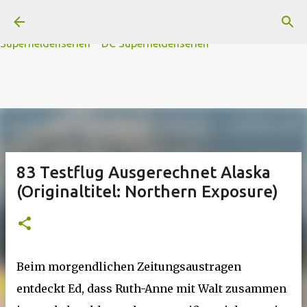
A
B
C
D
Der
Die
E
F
G
H
I J
K
L
M
Direkt zum Hauptbereich
N
O
P Q
R
S
T
The
U V
W X Y
Z
#
Star Trek Serien
Star Wars Serien
Marvel
Superheldenserien
DC
Superheldenserien
83 Testflug Ausgerechnet Alaska
(Originaltitel: Northern Exposure)
Beim morgendlichen Zeitungsaustragen
entdeckt Ed, dass Ruth-Anne mit Walt zusammen