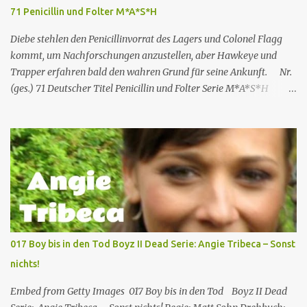
JP) nach London zu schicken, um die Ermittlungen mit Hilfe eines
71 Penicillin und Folter M*A*S*H
Inspektors vor Ort, Chief Inspector Jack Mooney, fortzusetzen...
Diebe stehlen den Penicillinvorrat des Lagers und Colonel Flagg
kommt, um Nachforschungen anzustellen, aber Hawkeye und
Trapper erfahren bald den wahren Grund für seine Ankunft. Nr.
(ges.) 71 Deutscher Titel Penicillin und Folter Serie M*A*S*H
Staffel Staffel 3 Nr. (St.) 23 Original­titel White Gold Regie Hy
Averback Buch Larry Gelbart & Simon Muntner Prod.code B-319
Erstaus­strahlung USA 11. Mär. 1975 Deutsch­sprachige EA 19. Apr.
1991 Rolle Schauspieler Synchron sprecher DVD-Nach synchro
VHS M*A*S*H – Teil 2 Captain Benjamin Franklin „Hawkeye“
Pierce Alan Alda Thomas Wolff Reinhard Scheunemann Hans-
Werner Bussinger Captain „Trapper“ John McIntyre Wayne Rogers
Gerald Paradies – Lieutenant Colonel Henry Blake McLean
Stevenson Lothar Mann – Captain B.J. Hunnicutt Mike Farrell Jörg
017 Boy bis in den Tod Boyz II Dead Serie: Angie Tribeca – Sonst
Hengstler Norbert Langer Colonel Sherman Potter Harry Morgan
nichts!
Hans Nitschke Erich Räuker Heinz Giese Major Frank
„Frettchengesicht“ Burns Larry Linville Uwe Paulsen (...
Embed from Getty Images 017 Boy bis in den Tod Boyz II Dead