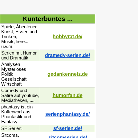
Kunterbuntes ...
Spiele, Ábenteuer,
Kunst, Essen und
hobbyrat.de/
Trinken,
Musik,Tiere...
u.v.m.
Serien mit Humor
dramedy-serien.de/
und Dramatik
Analysen
Mysteriöses
gedankennetz.de
Politik
Gesellschaft
Wirtschaft
Comedy und
humorfan.de
Satire auf youtube,
Mediatheken, ....
phantasy ist ein
Kofferwort aus
serienphantasy.de/
Phantastik und
Fantasy
sf-serien.de/
SF Serien:
Sitcoms,
sitcomserien.de/