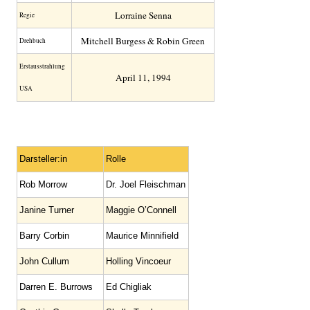
Lorraine Senna
Regie
Mitchell Burgess & Robin Green
Drehbuch
Erstaus­strahlung
April 11, 1994
USA
Darsteller:in
Rolle
Rob Morrow
Dr. Joel Fleischman
Janine Turner
Maggie O’Connell
Barry Corbin
Maurice Minnifield
John Cullum
Holling Vincoeur
Darren E. Burrows
Ed Chigliak