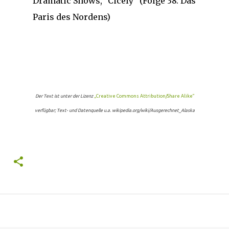
Dramatic Shows, "Cicely" (Folge 38: Das
Paris des Nordens)
Der Text ist unter der Lizenz
„Creative Commons Attribution/Share Alike“
verfügbar; Text- und Datenquelle u.a. wikipedia.org/wiki/Ausgerechnet_Alaska