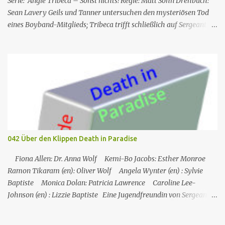
Serie: Angie Tribeca – Sonst nichts! Regie: Matt Sohn Drehbuch:
Sean Lavery Geils und Tanner untersuchen den mysteriösen Tod
eines Boyband-Mitglieds; Tribeca trifft schließlich auf Sergeant
Pepper, der mit Mayhem Global in Verbindung zu stehen scheint.
Gastauftritte: James Franco, Heather Graham, Joey McIntyre, Saul
Rubinek, Chris Kirkpatrick, Aaron Carter, Colton Dunn und Joe
Jonas Die Serie Angie Tribeca – Sonst nichts! , welche eine
Persiflage auf verschiedene Polizei- und Krimiserien ist, wurde
erdacht vom Komiker Steve Carell und dessen Ehefrau Nancy
Walls Carell . Gastdarsteller in Staffel 2 : Busy Philipps ,Rhys
Darby , Heather Graham, Saul Rubinek und James Franco
Hauptbesetzung Rollenname Schauspieler Hauptrolle
042 Über den Klippen Death in Paradise
Synchrondarsteller Det. Angela „Angie“ Tribeca Rashida Jones
1.01– Angela Wiederhut Jay Geils Hayes M...
Fiona Allen: Dr. Anna Wolf Kemi-Bo Jacobs: Esther Monroe
Ramon Tikaram (en): Oliver Wolf Angela Wynter (en) : Sylvie
Baptiste Monica Dolan: Patricia Lawrence Caroline Lee-
Johnson (en) : Lizzie Baptiste Eine Jugendfreundin von Sergeant
Florence Cassell wird während eines Literaturfestivals tot am Fuße
einer Klippe aufgefunden. Der einzige Hinweis ist ein