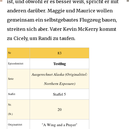
ist, und obwohl er es besser weiß, spricht er mit
anderen darüber. Maggie und Maurice wollen
gemeinsam ein selbstgebautes Flugzeug bauen,
streiten sich aber. Vater Kevin McKerry kommt
zu Cicely, um Randi zu taufen.
83
Nr
Testflug
Episodentitel
Ausgerechnet Alaska (Originaltitel:
Serie
Northern Exposure)
Staffel 5
Staffel
Nr.
20
(St.)
"A Wing and a Prayer"
Original­titel