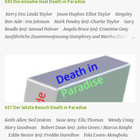
043 Die einsame Insel Death in Paradise
verletzt wurde und der Biker, mit dem er kämpft, ihm in die Nase
gebissen hat, sagt er "nettes Auge", und Ray antwortet mit "nettes
Kerry Fox: Linda Taylor Jason Hughes: Elliot Taylor Kingsley
Gesicht". Ray Sho...
Ben-Adir : Irie Johnson Mark Powley (en): Charlie Taylor Gary
Beadle (en): Samuel Palmer Angela Bruce (en): Ernestine Gray
Ausführliche Zusammenfassung Humphrey und Martha flüchten
für ein romantisches Wochenende auf ein Inselchen, auf dem sich
ein kleines Hotel, das Maison Cécile, befindet. Während des Abends
wird einer der Besitzer, Charlie Taylor, erstochen in seinem
Zimmer aufgefunden, aber ein vertrauenswürdiger Zeuge, da es
sich um Humphrey selbst handelt, kann bestätigen, dass zwischen
dem Zeitpunkt, als Charlie in sein Zimmer ging, und dem
Zeitpunkt, als seine Leiche gefunden wurde, niemand nach oben
gegangen ist. Humphrey nimmt Martha mit auf eine Privatinsel,
wo es ein Hotel namens Hotel Cecile gibt, das den Taylor-Brüdern
037 Der letzte Besuch Death in Paradise
(Elliot und Charlie) gehört. Während Humphrey und Martha
gemeinsam im Speisesa...
Keith Allen: Neil Jenkins Susie Amy: Ella Thomas Wendy Craig:
Mary Goodman Robert Daws (en) : John Green / Marcus Knight
Eddie Nestor (en): Freddie Hamilton Fola Evans-Akingbola: