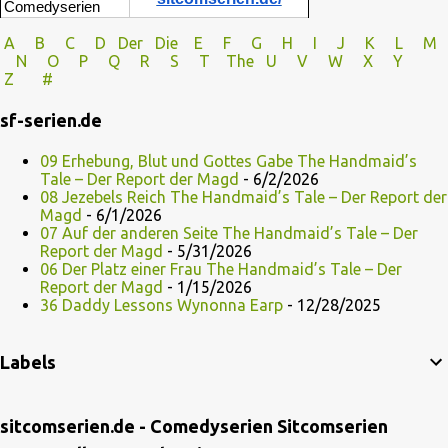
Comedyserien
A
B
C
D
Der
Die
E
F
G
H
I J
K
L
M
N
O
P Q
R
S
T
The
U V
W X Y
Z
#
sf-serien.de
09 Erhebung, Blut und Gottes Gabe The Handmaid’s
Tale – Der Report der Magd
- 6/2/2026
08 Jezebels Reich The Handmaid’s Tale – Der Report der
Magd
- 6/1/2026
07 Auf der anderen Seite The Handmaid’s Tale – Der
Report der Magd
- 5/31/2026
06 Der Platz einer Frau The Handmaid’s Tale – Der
Report der Magd
- 1/15/2026
36 Daddy Lessons Wynonna Earp
- 12/28/2025
Labels
sitcomserien.de - Comedyserien Sitcomserien