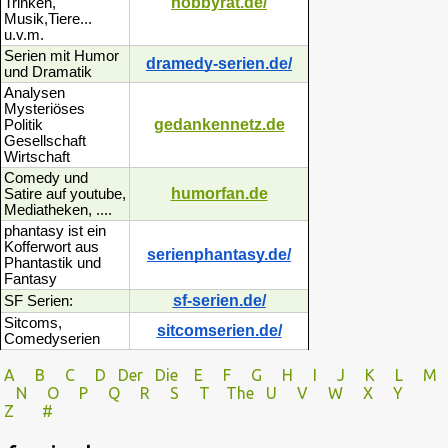
hobbyrat.de/
Trinken,
Musik,Tiere...
u.v.m.
Serien mit Humor
dramedy-serien.de/
und Dramatik
Analysen
Mysteriöses
gedankennetz.de
Politik
Gesellschaft
Wirtschaft
Comedy und
humorfan.de
Satire auf youtube,
Mediatheken, ....
phantasy ist ein
Kofferwort aus
serienphantasy.de/
Phantastik und
Fantasy
sf-serien.de/
SF Serien:
Sitcoms,
sitcomserien.de/
Comedyserien
A
B
C
D
Der
Die
E
F
G
H
I J
K
L
M
N
O
P Q
R
S
T
The
U V
W X Y
Z
#