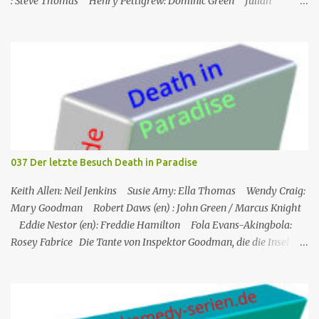
: Steve Thomas Henry Pettigrew: Dominic Green Julian
Wadham: Frank Henderson (engl.) Nigel Betts (en): Martin West
Ein Mann wird mehrere Meilen von der Küste entfernt tot in
seinem Boot aufgefunden. Der Verdacht fällt zunächst auf die
Touristen, die das Boot mit seinem Steuermann am Tag des
Mordes gemietet hatten, und dann auf eine Gruppe von Touristen,
die das Boot am nächsten Tag mieten sollten. Einziges Problem:
Die Verdächtigen sind nach England zurückgekehrt. Der
Kommandant beschließt daraufhin, sein Team (mit Ausnahme von
JP) nach London zu schicken, um die Ermittlungen mit Hilfe eines
037 Der letzte Besuch Death in Paradise
Inspektors vor Ort, Chief Inspector Jack Mooney, fortzusetzen...
Keith Allen: Neil Jenkins Susie Amy: Ella Thomas Wendy Craig:
Mary Goodman Robert Daws (en) : John Green / Marcus Knight
Eddie Nestor (en): Freddie Hamilton Fola Evans-Akingbola:
Rosey Fabrice Die Tante von Inspektor Goodman, die die Insel
besucht, wird indirekt Zeuge eines Mordes in ihrem Hotel: Ihr
Zimmernachbar wurde über ihren Balkon gekippt. Das erste, was
er tat, als er auf die Insel kam, war, Neil Jenkins zu treffen, einen
ehemaligen Gangster, der gekommen war, um einen ruhigen