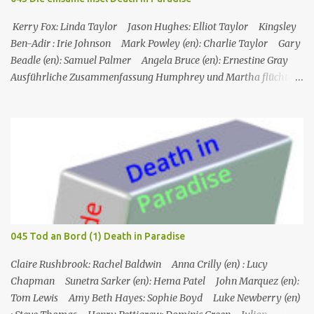
derselbe ist, der in Toms Boot gefunden wurde, und dass
Henderson ihn getötet und sich da...
Kerry Fox: Linda Taylor Jason Hughes: Elliot Taylor Kingsley
Ben-Adir : Irie Johnson Mark Powley (en): Charlie Taylor Gary
Beadle (en): Samuel Palmer Angela Bruce (en): Ernestine Gray
Ausführliche Zusammenfassung Humphrey und Martha flüchten
für ein romantisches Wochenende auf ein Inselchen, auf dem sich
ein kleines Hotel, das Maison Cécile, befindet. Während des Abends
wird einer der Besitzer, Charlie Taylor, erstochen in seinem
Zimmer aufgefunden, aber ein vertrauenswürdiger Zeuge, da es
sich um Humphrey selbst handelt, kann bestätigen, dass zwischen
dem Zeitpunkt, als Charlie in sein Zimmer ging, und dem
Zeitpunkt, als seine Leiche gefunden wurde, niemand nach oben
gegangen ist. Humphrey nimmt Martha mit auf eine Privatinsel,
wo es ein Hotel namens Hotel Cecile gibt, das den Taylor-Brüdern
045 Tod an Bord (1) Death in Paradise
(Elliot und Charlie) gehört. Während Humphrey und Martha
gemeinsam im Speisesa...
Claire Rushbrook: Rachel Baldwin Anna Crilly (en) : Lucy
Chapman Sunetra Sarker (en): Hema Patel John Marquez (en):
Tom Lewis Amy Beth Hayes: Sophie Boyd Luke Newberry (en)