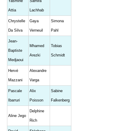
Yasmine
Samira
Attia
Lachhab
Chrystelle
Gaya
Simona
Da Silva
Verneuil
Pahl
Jean-
Mhamed
Tobias
Baptiste
Arezki
Schmidt
Medjaoui
Hervé
Alexandre
Mazzani
Varga
Pascale
Alix
Sabine
Ibarruri
Poisson
Falkenberg
Delphine
Aline Jego
Rich