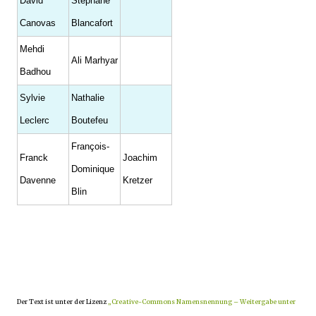
David
Stéphane
Canovas
Blancafort
Mehdi
Ali Marhyar
Badhou
Sylvie
Nathalie
Leclerc
Boutefeu
François-
Franck
Joachim
Dominique
Davenne
Kretzer
Blin
Der Text ist unter der Lizenz
„Creative-Commons Namensnennung – Weitergabe unter