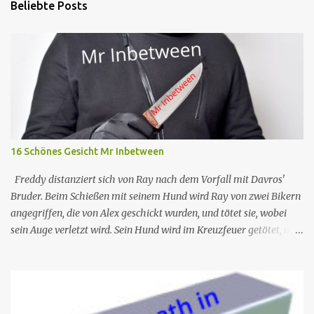
Beliebte Posts
16 Schönes Gesicht Mr Inbetween
Freddy distanziert sich von Ray nach dem Vorfall mit Davros'
Bruder. Beim Schießen mit seinem Hund wird Ray von zwei Bikern
angegriffen, die von Alex geschickt wurden, und tötet sie, wobei
sein Auge verletzt wird. Sein Hund wird im Kreuzfeuer getötet, und
so kontaktiert Ray Dave, der ihm bereitwillig hilft, Alex zu
entführen, um sich dafür zu revanchieren, dass er ihn verschont
hat. Nr. (ges.) 16 Deutscher Titel Schönes Gesicht Serie Mr
Inbetween Staffel 2 Nr. (St.) 10 Original­titel Nice Face Regie Nash