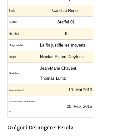
Candice Renoir
Serie
Staffel 01
Staffel
8
Nr. (St.)
La fin justifie les moyens
Original­titel
Nicolas Picard-Dreyfuss
Regie
Jean-Marie Chavent,
Drehbuch
Thomas Luntz
10. Mai 2013
Erstaus­strahlung FR
Deutsch­sprachige Erstaus­strahlung
25. Feb. 2016
(D)
Grégori Derangère: Ferola