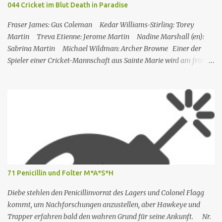
044 Cricket im Blut Death in Paradise
strahlung (D/A/CH) 23. Aug. 2021 Als Nicole jedoch erfährt, dass
Rachel einen Zeitschriftenartikel geschrieben hat, in dem sie sie
Fraser James: Gus Coleman Kedar Williams-Stirling: Torey
erwähnt, kritisiert Nicole Rachels Arbeit,...
Martin Treva Etienne: Jerome Martin Nadine Marshall (en):
Sabrina Martin Michael Wildman: Archer Browne Einer der
Spieler einer Cricket-Mannschaft aus Sainte Marie wird am frühen
Morgen tot auf dem Spielfeld aufgefunden. Am Vortag hatte ein
Gala-Spiel stattgefunden, bei dem Geld gesammelt wurde, um
seinen Sohn in ein Krankenhaus in den USA schicken zu können,
und er hatte den Sieg mit einigen Teammitgliedern die ganze
Nacht lang gefeiert. In der Zwischenzeit muss Martha nach
England zurückkehren, was Humphrey sehr bedauert. Die
Mitglieder des Cricketclubs feiern den Sieg eines Spiels, ein
Mitglied des Clubs, Jerome, geht Bier holen und wird dann von
seinem Freund Gus tot vor dem Club aufgefunden. Humhrey und
71 Penicillin und Folter M*A*S*H
seine Kollegen versuchen, den Fall zu lösen: Gus, Archer und auch
Sabrina und Torey (die Frau bzw. der Sohn des Op...
Diebe stehlen den Penicillinvorrat des Lagers und Colonel Flagg
kommt, um Nachforschungen anzustellen, aber Hawkeye und
Trapper erfahren bald den wahren Grund für seine Ankunft. Nr.