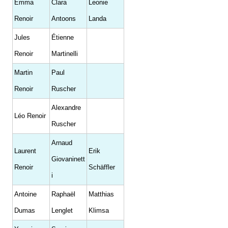
Emma
Clara
Leonie
Renoir
Antoons
Landa
Jules
Étienne
Renoir
Martinelli
Martin
Paul
Renoir
Ruscher
Alexandre
Léo Renoir
Ruscher
Arnaud
Laurent
Erik
Giovaninett
Renoir
Schäffler
i
Antoine
Raphaël
Matthias
Dumas
Lenglet
Klimsa