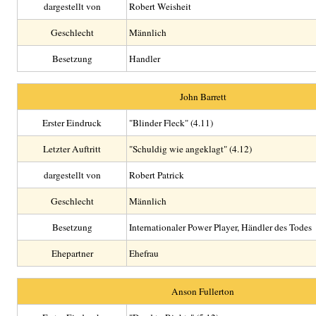
dargestellt von
Robert Weisheit
Geschlecht
Männlich
Besetzung
Handler
John Barrett
Erster Eindruck
"Blinder Fleck" (4.11)
Letzter Auftritt
"Schuldig wie angeklagt" (4.12)
dargestellt von
Robert Patrick
Geschlecht
Männlich
Besetzung
Internationaler Power Player, Händler des Todes
Ehepartner
Ehefrau
Anson Fullerton