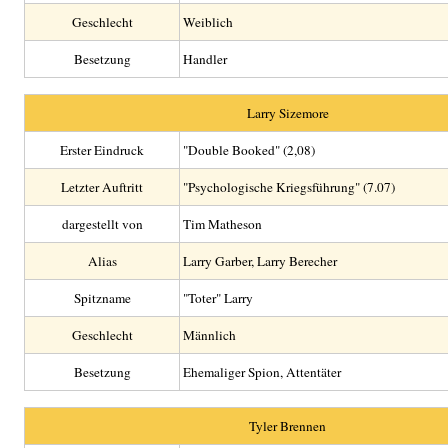
Geschlecht
Weiblich
Besetzung
Handler
Larry Sizemore
Erster Eindruck
"Double Booked" (2,08)
Letzter Auftritt
"Psychologische Kriegsführung" (7.07)
dargestellt von
Tim Matheson
Alias
Larry Garber, Larry Berecher
Spitzname
"Toter" Larry
Geschlecht
Männlich
Besetzung
Ehemaliger Spion, Attentäter
Tyler Brennen