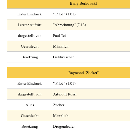
Barry Burkowski
Erster Eindruck
" Pilot " (1,01)
Letzter Auftritt
"Abrechnung" (7.13)
dargestellt von
Paul Tei
Geschlecht
Männlich
Besetzung
Geldwäscher
Raymond "Zucker"
Erster Eindruck
" Pilot " (1,01)
dargestellt von
Arturo F. Rossi
Alias
Zucker
Geschlecht
Männlich
Besetzung
Drogendealer