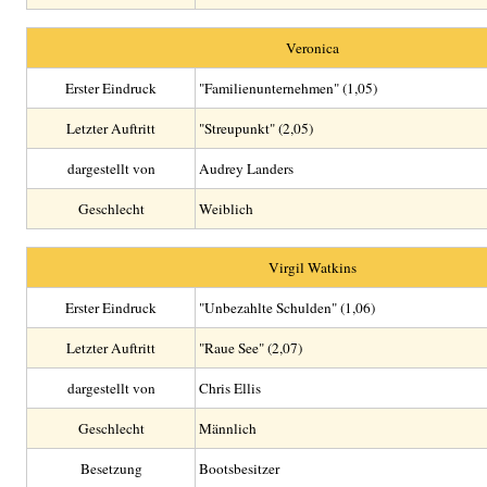
Veronica
Erster Eindruck
"Familienunternehmen" (1,05)
Letzter Auftritt
"Streupunkt" (2,05)
dargestellt von
Audrey Landers
Geschlecht
Weiblich
Virgil Watkins
Erster Eindruck
"Unbezahlte Schulden" (1,06)
Letzter Auftritt
"Raue See" (2,07)
dargestellt von
Chris Ellis
Geschlecht
Männlich
Besetzung
Bootsbesitzer