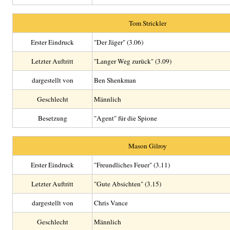
Tom Strickler
Erster Eindruck
"Der Jäger" (3.06)
Letzter Auftritt
"Langer Weg zurück" (3.09)
dargestellt von
Ben Shenkman
Geschlecht
Männlich
Besetzung
"Agent" für die Spione
Mason Gilroy
Erster Eindruck
"Freundliches Feuer" (3.11)
Letzter Auftritt
"Gute Absichten" (3.15)
dargestellt von
Chris Vance
Geschlecht
Männlich