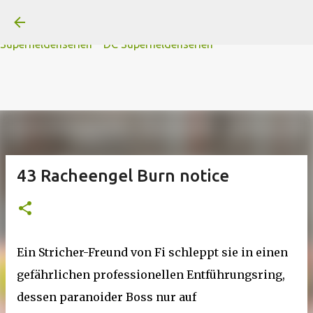
A
B
C
D
Der
Die
E
F
G
H
I J
K
L
M
Direkt zum Hauptbereich
N
O
P Q
R
S
T
The
U V
W X Y
Z
#
Star Trek Serien
Star Wars Serien
Marvel
Superheldenserien
DC
Superheldenserien
43 Racheengel Burn notice
Ein Stricher-Freund von Fi schleppt sie in einen
gefährlichen professionellen Entführungsring,
dessen paranoider Boss nur auf