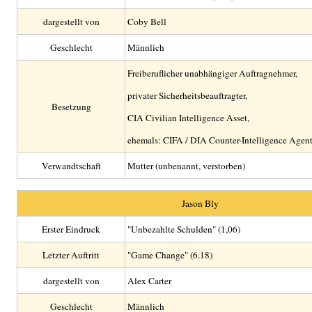
dargestellt von
Coby Bell
Geschlecht
Männlich
Freiberuflicher unabhängiger Auftragnehmer,
privater Sicherheitsbeauftragter,
Besetzung
CIA Civilian Intelligence Asset,
ehemals: CIFA / DIA Counter-Intelligence Agen
Verwandtschaft
Mutter (unbenannt, verstorben)
Jason Bly
Erster Eindruck
"Unbezahlte Schulden" (1,06)
Letzter Auftritt
"Game Change" (6.18)
dargestellt von
Alex Carter
Geschlecht
Männlich