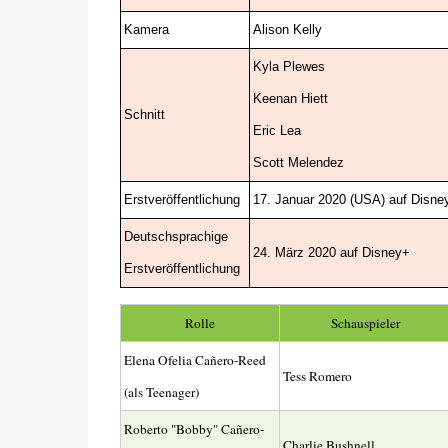
Kamera
Alison Kelly
Kyla Plewes
Keenan Hiett
Schnitt
Eric Lea
Scott Melendez
Erstveröffentlichung
17. Januar 2020 (USA) auf Disne
Deutschsprachige
24. März 2020 auf Disney+
Erstveröffentlichung
Rolle
Schauspieler
Elena Ofelia Cañero-Reed
Tess Romero
(als Teenager)
Roberto "Bobby" Cañero-
Charlie Bushnell