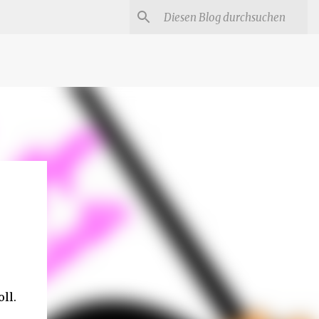
#
Star Trek Serien
Star Wars Serien
Marvel
ll.