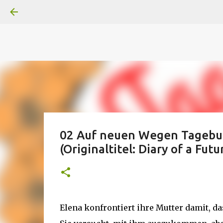
A
B
C
D
Der
Die
E
F
G
H
I J
K
L
M
Superheldenserien
DC
Superheldenserien
02 Auf neuen Wegen Tagebuc
(Originaltitel: Diary of a Fut
Elena konfrontiert ihre Mutter damit, das