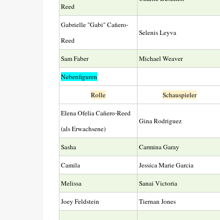
Reed
Gabrielle "Gabi" Cañero-
Selenis Leyva
Reed
Sam Faber
Michael Weaver
Nebenfiguren
Rolle
Schauspieler
Elena Ofelia Cañero-Reed
Gina Rodriguez
(als Erwachsene)
Sasha
Carmina Garay
Camila
Jessica Marie Garcia
Melissa
Sanai Victoria
Joey Feldstein
Tiernan Jones