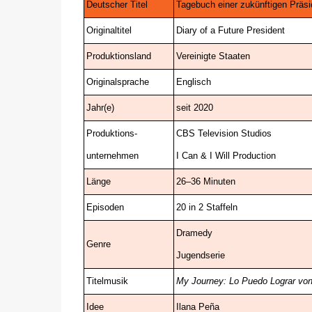
Deutscher Titel
Tagebuch einer zukünftigen Präsi
Originaltitel
Diary of a Future President
Produktionsland
Vereinigte Staaten
Originalsprache
Englisch
Jahr(e)
seit 2020
Produktions-
CBS Television Studios
unternehmen
I Can & I Will Production
Länge
26–36 Minuten
Episoden
20 in 2 Staffeln
Dramedy
Genre
Jugendserie
Titelmusik
My Journey: Lo Puedo Lograr von
Idee
Ilana Peña