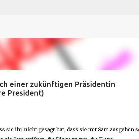
N
O
P Q
R
S
T
The
U V
W X Y
Z
Direkt zum Hauptbereich
h einer zukünftigen Präsidentin
ure President)
s sie ihr nicht gesagt hat, dass sie mit Sam ausgehen so