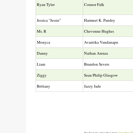
Ryan Tyler
Connor Falk
Jessica "Jessie"
Harmeet K. Pandey
Ms. R
Chevonne Hughes
Monyca
Avantika Vandanapu
Danny
Nathan Arenas
Liam
Brandon Severs
Ziggy
Sean Philip Glasgow
Brittany
Jazzy Jade