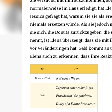
Sie versucht, mit ihm auszukommen, aber
normalerweise im Haus erledigt, hat Ele
Jessica gefragt hat, warum sie sie als Fre
niemals ersetzen würde. Als sie jedoch m
sie sich, die Donuts zurückzugeben, die s
nennt, ist Elena überzeugt, dass sie mit 
vor Veränderungen hat. Gabi kommt an und
Elena auch zu erkennen, dass ihre Reakt
02
Nr.
Auf neuen Wegen
Deutscher Titel
Tagebuch einer zukünftigen
Präsidentin (Originaltitel:
Serie
Diary of a Future President)