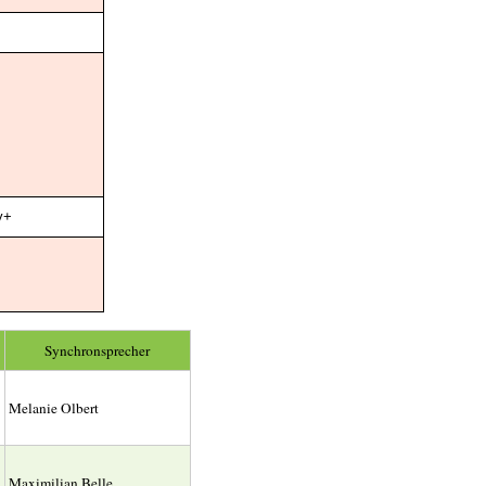
y+
Synchronsprecher
Melanie Olbert
Maximilian Belle