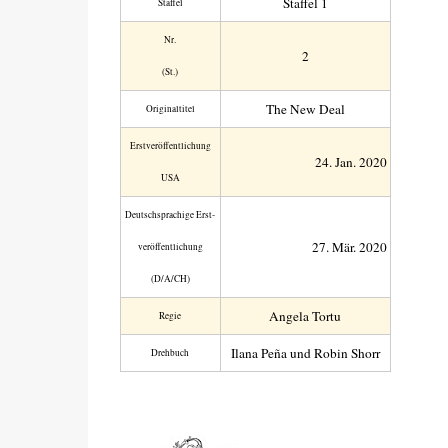
Staffel 1
Staffel
Nr.
2
(St.)
The New Deal
Original­titel
Erst­veröffent­lichung
24. Jan. 2020
USA
Deutsch­sprachige Erst­
27. Mär. 2020
veröffent­lichung
(D/A/CH)
Angela Tortu
Regie
Ilana Peña und Robin Shorr
Drehbuch