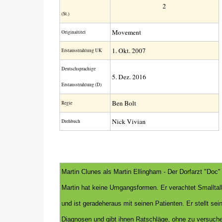
2
(St.)
Movement
Original­titel
1. Okt. 2007
Erstaus­strahlung UK
Deutsch­sprachige
5. Dez. 2016
Erstaus­strahlung (D)
Ben Bolt
Regie
Nick Vivian
Drehbuch
Martin Clunes als Martin Ellingham - Der Dorfarzt "Doc"
Martin hat keine Umgangsformen. Er verachtet Smalltal
und ist geradeheraus mit seinen Patienten. Er stellt sei
Diagnosen und gibt ihnen Ratschläge, ohne zu versuch