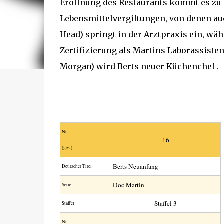
Eröffnung des Restaurants kommt es zu
Lebensmittelvergiftungen, von denen auc
Head) springt in der Arztpraxis ein, wä
Zertifizierung als Martins Laborassiste
Morgan) wird Berts neuer Küchenchef .
Nr.
16
(ges.)
Berts Neuanfang
Deutscher Titel
Doc Martin
Serie
Staffel 3
Staffel
Nr.