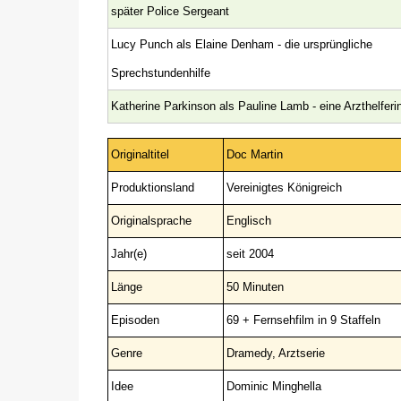
später Police Sergeant
Lucy Punch als Elaine Denham - die ursprüngliche
Sprechstundenhilfe
Katherine Parkinson als Pauline Lamb - eine Arzthelferi
Originaltitel
Doc Martin
Produktionsland
Vereinigtes Königreich
Originalsprache
Englisch
Jahr(e)
seit 2004
Länge
50 Minuten
Episoden
69 + Fernsehfilm in 9 Staffeln
Genre
Dramedy, Arztserie
Idee
Dominic Minghella