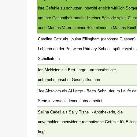
ihre Gefühle zu schützen, obwohl er sich wirklich Sorge
um ihre Gesundheit macht. In einer Episode spielt Clun
auch Martins Vater in einer Rückblende in Martins Kindh
Caroline Catz als Louisa Ellingham (geborene Glasson) 
Lehrerin an der Portwenn Primary School, später wird si
Schulleiterin
Ian McNeice als Bert Large - ortsansässiger,
unternehmerischer Geschäftsmann
Joe Absolom als Al Large - Berts Sohn, der im Laufe de
Serie in verschiedenen Jobs arbeitet
Selina Cadell als Sally Tishell - Apothekerin, die
unverhohlen unerwiderte romantische Gefühle für Ellin
hegt