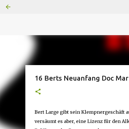
A
B
C
D
Der
Die
E
F
G
H
I J
K
L
M
Superheldenserien
DC
Superheldenserien
16 Berts Neuanfang Doc Mar
Bert Large gibt sein Klempnergeschäft au
versäumt es aber, eine Lizenz für den A