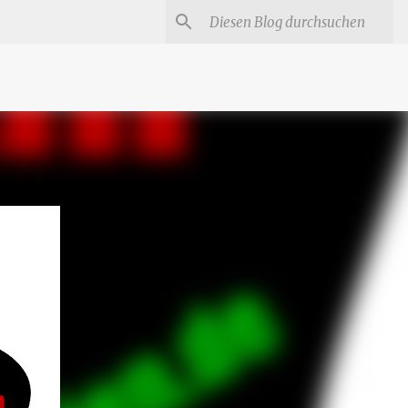
#
Star Trek Serien
Star Wars Serien
Marvel