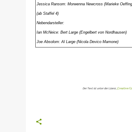
Jessica Ransom: Morwenna Newcross (Marieke Oeffing
(ab Staffel 4)
Nebendarsteller:
Ian McNeice: Bert Large (Engelbert von Nordhausen)
Joe Absolom: Al Large (Nicola Devico Mamone)
Der Text ist unter der Lizenz
„Creative C