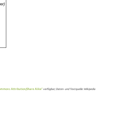
er)
ommons Attribution/Share Alike“
verfügbar; Daten- und Textquelle: Wikipedia