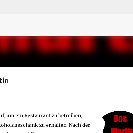
N
O
P Q
R
S
T
The
U V
W X Y
Z
Direkt zum Hauptbereich
tin
f, um ein Restaurant zu betreiben,
lkoholausschank zu erhalten. Nach der