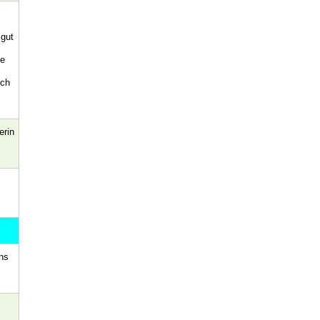
 gut
ie
ich
erin
ns