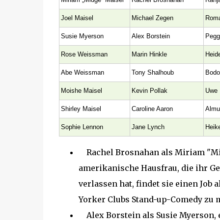
Joel Maisel
Michael Zegen
Roma
Susie Myerson
Alex Borstein
Pegg
Rose Weissman
Marin Hinkle
Heid
Abe Weissman
Tony Shalhoub
Bodo
Moishe Maisel
Kevin Pollak
Uwe 
Shirley Maisel
Caroline Aaron
Almu
Sophie Lennon
Jane Lynch
Heike
Rachel Brosnahan als Miriam "Mid
amerikanische Hausfrau, die ihr G
verlassen hat, findet sie einen Job
Yorker Clubs Stand-up-Comedy zu 
Alex Borstein als Susie Myerson, e