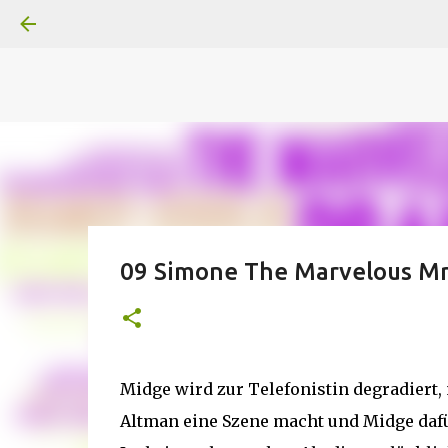
A
B
C
D
Der
Die
E
F
G
H
I J
K
L
M
Superheldenserien
DC
Superheldenserien
09 Simone The Marvelous Mr
Midge wird zur Telefonistin degradiert,
Altman eine Szene macht und Midge dafü