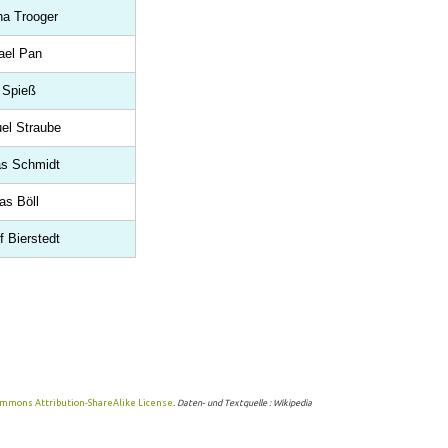
na Trooger
ael Pan
 Spieß
el Straube
as Schmidt
as Böll
f Bierstedt
ommons Attribution-ShareAlike License
. Daten- und Textquelle : Wikipedia