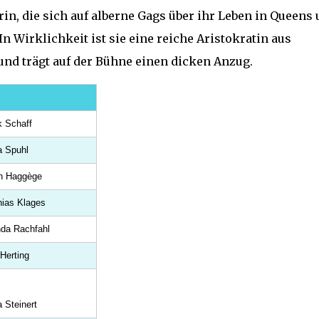
in, die sich auf alberne Gags über ihr Leben in Queens
n Wirklichkeit ist sie eine reiche Aristokratin aus
d trägt auf der Bühne einen dicken Anzug.
k Schaff
a Spuhl
en Haggège
hias Klages
nda Rachfahl
Herting
a Steinert