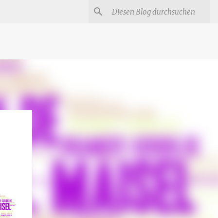
#
Star Trek Serien
Star Wars Serien
Marvel