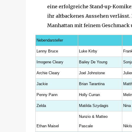
eine erfolgreiche Stand-up-Komiker
ihr altbackenes Aussehen verlässt. I
Manhattan mit feinem Geschmack un
Nebendarsteller
Lenny Bruce
Luke Kirby
Fran
Imogene Cleary
Bailey De Young
Sonj
Archie Cleary
Joel Johnstone
Juli
Jackie
Brian Tarantina
Matt
Penny Pann
Holly Curran
Meli
Zelda
Matilda Szydagis
Nina 
Nunzio & Matteo
Ethan Maisel
Pascale
Nikit