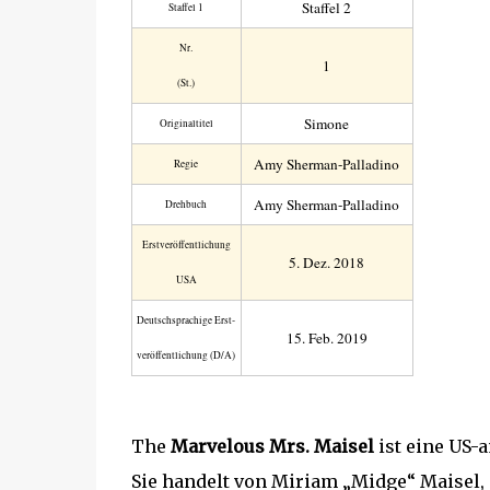
Staffel 2
Staffel 1
Nr.
1
(St.)
Simone
Original­titel
Amy Sherman-Palladino
Regie
Amy Sherman-Palladino
Drehbuch
Erst­veröffent­lichung
5. Dez. 2018
USA
Deutsch­sprachige Erst­
15. Feb. 2019
veröffent­lichung (D/A)
The
Marvelous Mrs. Maisel
ist eine US-
Sie handelt von Miriam „Midge“ Maisel,