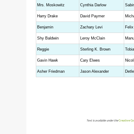
Mrs. Moskowitz
Cynthia Darlow
Sabi
Harry Drake
David Paymer
Mich
Benjamin
Zachary Levi
Felix
Shy Baldwin
Leroy McClain
Manu
Reggie
Sterling K. Brown
Tobi
Gavin Hawk
Cary Elwes
Nicol
Asher Friedman
Jason Alexander
Detle
Text is available under the
Creative C