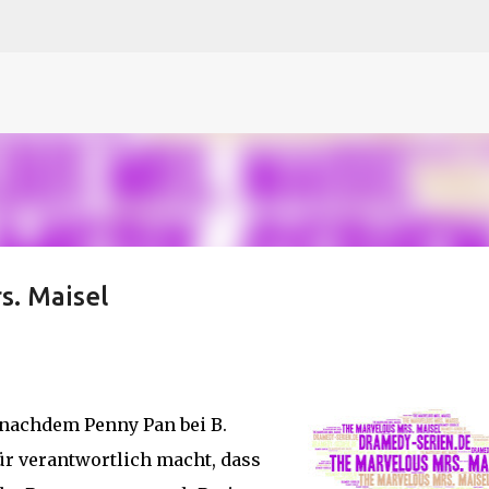
N
O
P Q
R
S
T
The
U V
W X Y
Z
Direkt zum Hauptbereich
s. Maisel
 nachdem Penny Pan bei B.
r verantwortlich macht, dass