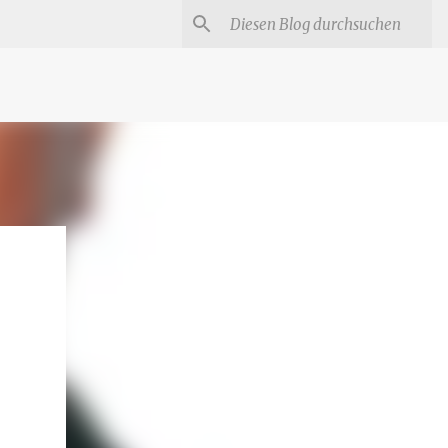
#
Star Trek Serien
Star Wars Serien
Marvel