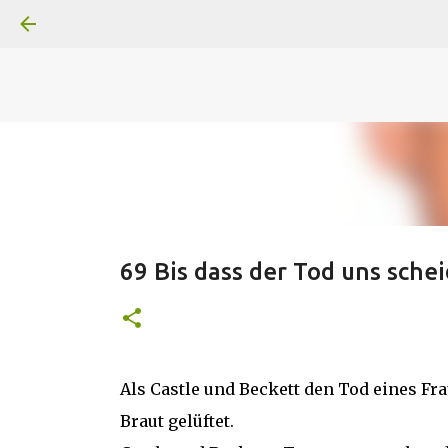
A
B
C
D
Der
Die
E
F
G
H
I J
K
L
M
Superheldenserien
DC
Superheldenserien
69 Bis dass der Tod uns sche
Als Castle und Beckett den Tod eines F
Braut gelüftet.