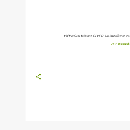
Bild Von Gage Skidmore, CC BY-SA 3.0, https://commons.
Attribution/Sh