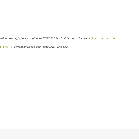
wikimedia.org/w/index.php?curid=20322927 Der Text ist unter der Lizenz
„Creative Commons
are Alike“
verfügbar; Daten-und Textquelle: Wikipedia