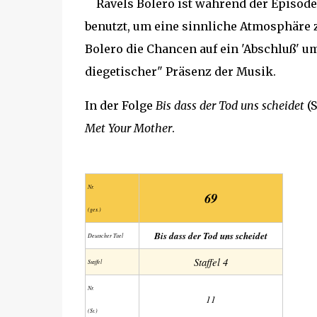
Ravels Bolero ist während der Episode 
benutzt, um eine sinnliche Atmosphäre z
Bolero die Chancen auf ein 'Abschluß' um 
diegetischer" Präsenz der Musik.
In der Folge
Bis dass der Tod uns scheidet
(S
Met Your Mother
.
Nr.
69
(ges.)
Bis dass der Tod uns scheidet
Deutscher Titel
Staffel 4
Staffel
Nr.
11
(St.)