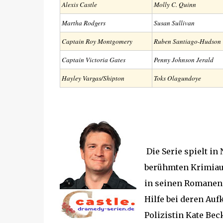
Alexis Castle
Molly C. Quinn
Martha Rodgers
Susan Sullivan
Captain Roy Montgomery
Ruben Santiago-Hudson
Captain Victoria Gates
Penny Johnson Jerald
Hayley Vargas/Shipton
Toks Olagundoye
Die Serie spielt in
berühmten Krimiaut
in seinen Romanen 
Hilfe bei deren Auf
Polizistin Kate Beck