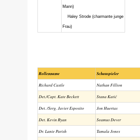
Mann)
Haley Strode (charmante junge
Frau)
Rollenname
Schauspieler
Richard Castle
Nathan Fillion
Det./Capt. Kate Beckett
Stana Katić
Det. /Serg. Javier Esposito
Jon Huertas
Det. Kevin Ryan
Seamus Dever
Dr. Lanie Parish
Tamala Jones