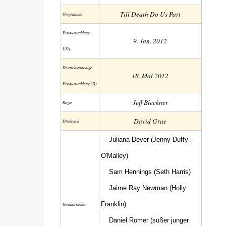
Till Death Do Us Part
Original­titel
Erstaus­strahlung
9. Jan. 2012
USA
Deutsch­sprachige
18. Mai 2012
Erstaus­strahlung (D)
Jeff Bleckner
Regie
David Grae
Drehbuch
Juliana Dever (Jenny Duffy-
O'Malley)
Sam Hennings (Seth Harris)
Jaime Ray Newman (Holly
Franklin)
Gastdarsteller
Daniel Romer (süßer junger