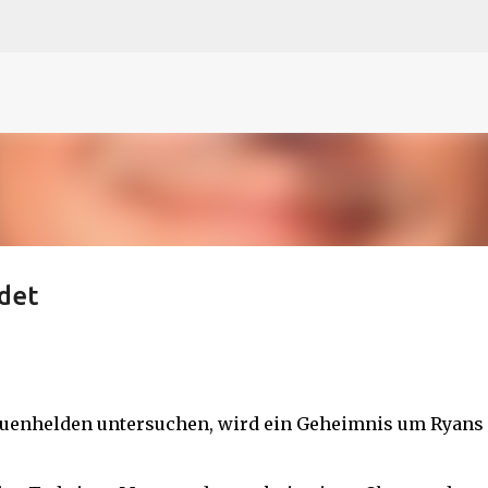
N
O
P Q
R
S
T
The
U V
W X Y
Z
Direkt zum Hauptbereich
idet
rauenhelden untersuchen, wird ein Geheimnis um Ryans