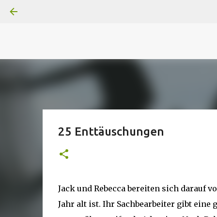
A
B
C
D
Der
Die
E
F
G
H
I J
K
L
M
Superheldenserien
DC
Superheldenserien
25 Enttäuschungen
Jack und Rebecca bereiten sich darauf vo
Jahr alt ist. Ihr Sachbearbeiter gibt ein