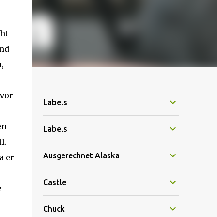
ht
und
,
s
avor
Labels
en
Labels
l.
Ausgerechnet Alaska
a er
Castle
e
Chuck