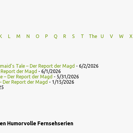
K
L
M
N
O
P Q
R
S
T
The
U V
W X
maid’s Tale – Der Report der Magd
- 6/2/2026
r Report der Magd
- 6/1/2026
le – Der Report der Magd
- 5/31/2026
 – Der Report der Magd
- 1/15/2026
25
ien Humorvolle Fernsehserien