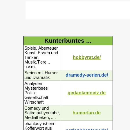
Kunterbuntes ...
Spiele, Ábenteuer,
Kunst, Essen und
hobbyrat.de/
Trinken,
Musik,Tiere...
u.v.m.
Serien mit Humor
dramedy-serien.de/
und Dramatik
Analysen
Mysteriöses
gedankennetz.de
Politik
Gesellschaft
Wirtschaft
Comedy und
humorfan.de
Satire auf youtube,
Mediatheken, ....
phantasy ist ein
Kofferwort aus