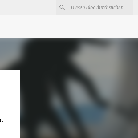
#
Star Trek Serien
Star Wars Serien
Marvel
in