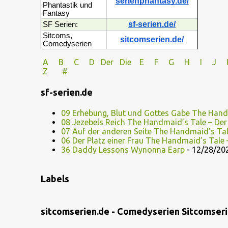
serienphantasy.de/
Phantastik und
Fantasy
sf-serien.de/
SF Serien:
Sitcoms,
sitcomserien.de/
Comedyserien
A
B
C
D
Der
Die
E
F
G
H
I J
Z
#
sf-serien.de
09 Erhebung, Blut und Gottes Gabe The Hand
08 Jezebels Reich The Handmaid’s Tale – De
07 Auf der anderen Seite The Handmaid’s Ta
06 Der Platz einer Frau The Handmaid’s Tale
36 Daddy Lessons Wynonna Earp
- 12/28/20
Labels
sitcomserien.de - Comedyserien Sitcomser