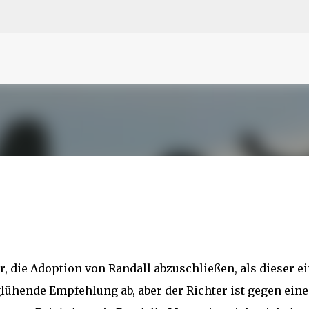
N
O
P Q
R
S
T
The
U V
W X Y
Z
Direkt zum Hauptbereich
r, die Adoption von Randall abzuschließen, als dieser e
e glühende Empfehlung ab, aber der Richter ist gegen eine