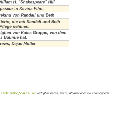
illiam H. "Shakespeare" Hill
gisseur in Kevins Film.
gekind von Randall und Beth
terin, die mit Randall und Beth
n Pflege nehmen.
tglied von Kates Gruppe, von dem
es Bulimie hat.
ews, Dejas Mutter
 Attribution/Share Alike“
verfügbar. Daten , Texte, Informationen u.a. von Wikipedia