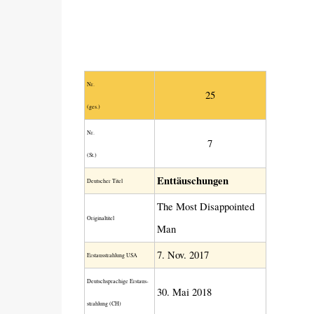
Nr.
25
(ges.)
Nr.
7
(St.)
Enttäuschungen
Deutscher Titel
The Most Disappointed
Original­titel
Man
7. Nov. 2017
Erstaus­strahlung USA
Deutsch­sprachige Erstaus­
30. Mai 2018
strahlung (CH)