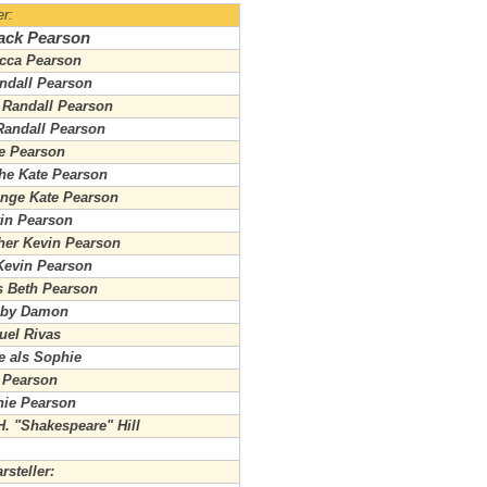
er:
Jack Pearson
cca Pearson
andall Pearson
r Randall Pearson
Randall Pearson
te Pearson
che Kate Pearson
unge Kate Pearson
vin Pearson
her Kevin Pearson
 Kevin Pearson
s Beth Pearson
Toby Damon
uel Rivas
e als Sophie
s Pearson
nie Pearson
. "Shakespeare" Hill
steller: