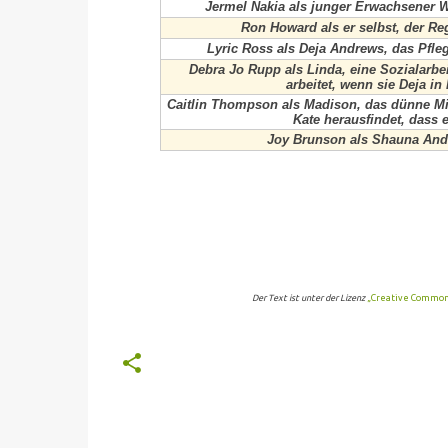
Jermel Nakia als junger Erwachsener W
Ron Howard als er selbst, der Re
Lyric Ross als Deja Andrews, das Pfle
Debra Jo Rupp als Linda, eine Sozialarbei
arbeitet, wenn sie Deja i
Caitlin Thompson als Madison, das dünne Mi
Kate herausfindet, dass 
Joy Brunson als Shauna Andr
Der Text ist unter der Lizenz
„Creative Commons