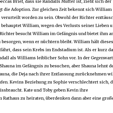
cas Brief, dass sie Randalls Mutter ist, zieht sich der
gt die Adoption. Zur gleichen Zeit bekennt sich William
verurteilt worden zu sein. Obwohl der Richter enttäusc
e, behauptet William, wegen des Verlusts seiner Lieben 
 Richter besucht William im Gefängnis und bietet ihm an
u besorgen, wenn er nüchtern bleibt. William hält diese
rfährt, dass sein Krebs im Endstadium ist. Als er kurz d
andall als Williams leiblicher Sohn vor. In der Gegenwart
 Shauna im Gefängnis zu besuchen, aber Shauna lehnt d
hauna, die Deja nach ihrer Entlassung zurücknehmen wil
ufen. Kevins Beziehung zu Sophie verschlechtert sich, d
ssbraucht. Kate und Toby geben Kevin ihre
 Rathaus zu heiraten, überdenken dann aber eine groß