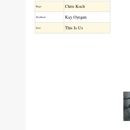
Chris Koch
Regie
Kay Oyegun
Drehbuch
This Is Us
Serie