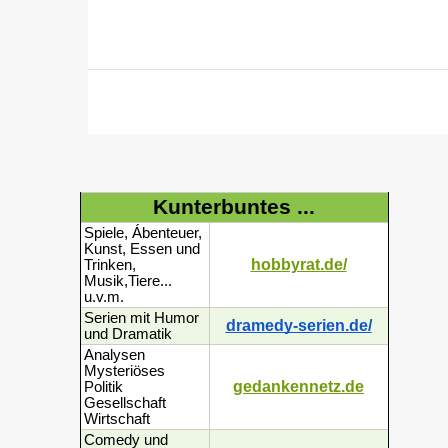
Kunterbuntes ...
Spiele, Ábenteuer,
Kunst, Essen und
hobbyrat.de/
Trinken,
Musik,Tiere...
u.v.m.
Serien mit Humor
dramedy-serien.de/
und Dramatik
Analysen
Mysteriöses
gedankennetz.de
Politik
Gesellschaft
Wirtschaft
Comedy und