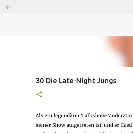
A
B
C
D
Der
Die
E
F
G
H
I J
K
L
M
Superheldenserien
DC
Superheldenserien
30 Die Late-Night Jungs
Als ein legendärer Talkshow-Moderator 
seiner Show aufgetreten ist, und er Castl