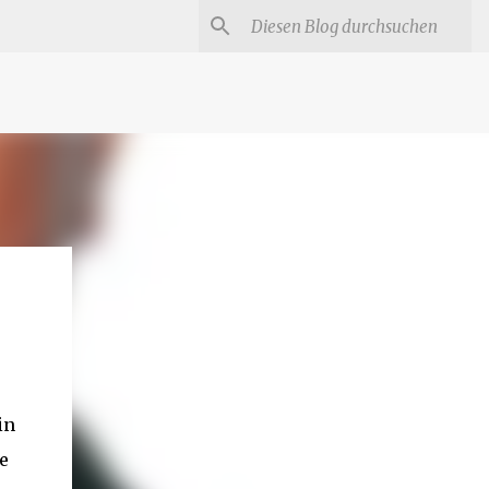
#
Star Trek Serien
Star Wars Serien
Marvel
in
e