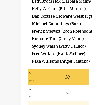
Beth Broderick (Barbara Mann)
Kelly Carlson (Ellie Monroe)
Dan Cortese (Howard Weisberg)
Michael Cummings (Burt)
French Stewart (Zach Robinson)
Nicholle Tom (Cindy Mann)
Sydney Walsh (Patty DeLuca)
Fred Willard (Hank McPhee)
Nika Williams (Angel Santana)
Nr.
30
(ges.)
Nr.
20
(St.)