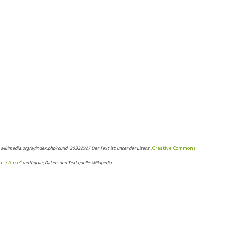
wikimedia.org/w/index.php?curid=20322927 Der Text ist unter der Lizenz
„Creative Commons
are Alike“
verfügbar; Daten-und Textquelle: Wikipedia