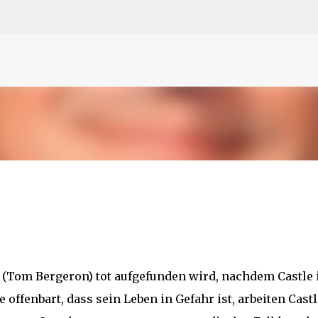
N
O
P Q
R
S
T
The
U V
W X Y
Z
Direkt zum Hauptbereich
(Tom Bergeron) tot aufgefunden wird, nachdem Castle 
e offenbart, dass sein Leben in Gefahr ist, arbeiten Castl