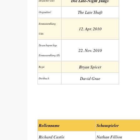
Die Late-Night Jungs
Deutscher Titel
The Late Shaft
Original­titel
Erstaus­strahlung
12. Apr. 2010
USA
Deutsch­sprachige
22. Nov. 2010
Erstaus­strahlung (D)
Bryan Spicer
Regie
David Grae
Drehbuch
Rollenname
Schauspieler
Richard Castle
Nathan Fillion