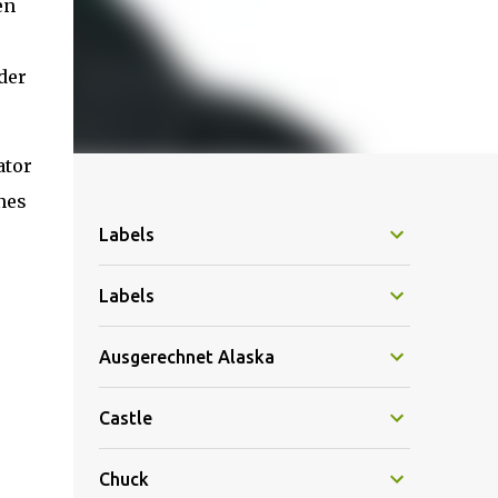
en
der
ator
nes
Labels
Labels
Ausgerechnet Alaska
Castle
Chuck