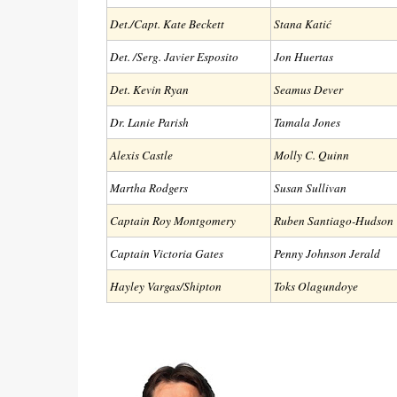
Det./Capt. Kate Beckett
Stana Katić
Det. /Serg. Javier Esposito
Jon Huertas
Det. Kevin Ryan
Seamus Dever
Dr. Lanie Parish
Tamala Jones
Alexis Castle
Molly C. Quinn
Martha Rodgers
Susan Sullivan
Captain Roy Montgomery
Ruben Santiago-Hudson
Captain Victoria Gates
Penny Johnson Jerald
Hayley Vargas/Shipton
Toks Olagundoye