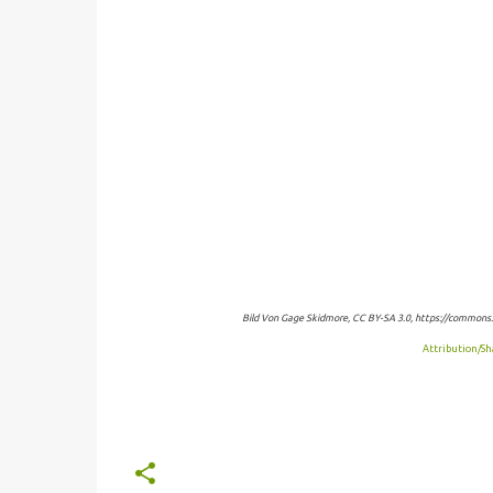
Bild Von Gage Skidmore, CC BY-SA 3.0, https://commons.
Attribution/Sh