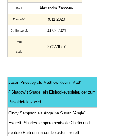
Alexandra Zarowny
Buch
9.11.2020
Erstveröf.
03.02.2021
Dt. Erstveröf.
Prod.
272778-57
code
Jason Priestley als Matthew Kevin "Matt"
("Shadow") Shade, ein Eishockeyspieler, der zum
Privatdetektiv wird.
Cindy Sampson als Angelina Susan "Angie"
Everett, Shades temperamentvolle Chefin und
spätere Partnerin in der Detektei Everett