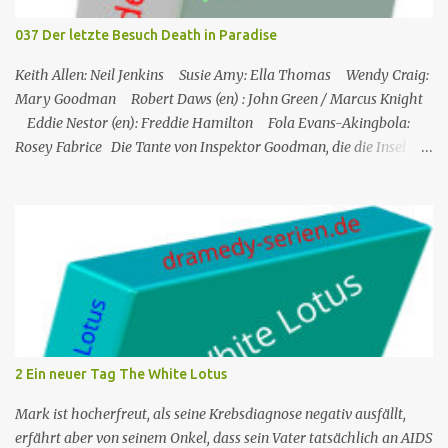
gegangen ist. Humphrey nimmt Martha mit auf eine Privatinsel,
wo es ein Hotel namens Hotel Cecile gibt, das den Taylor-Brüdern
037 Der letzte Besuch Death in Paradise
(Elliot und Charlie) gehört. Während Humphrey und Martha
gemeinsam im Speisesa...
Keith Allen: Neil Jenkins Susie Amy: Ella Thomas Wendy Craig:
Mary Goodman Robert Daws (en) : John Green / Marcus Knight
Eddie Nestor (en): Freddie Hamilton Fola Evans-Akingbola:
Rosey Fabrice Die Tante von Inspektor Goodman, die die Insel
besucht, wird indirekt Zeuge eines Mordes in ihrem Hotel: Ihr
Zimmernachbar wurde über ihren Balkon gekippt. Das erste, was
er tat, als er auf die Insel kam, war, Neil Jenkins zu treffen, einen
ehemaligen Gangster, der gekommen war, um einen ruhigen
Ruhestand in der Sonne zu verbringen. Humphrey nimmt seine
Tante Mary, die er sehr mag, in Saint Marie auf und bringt sie in
einem Hotel unter. Mitten in der Nacht hört Mary etwas von einer
der Hotelterrassen fallen. Sie ruft Freddie, den Concierge, an, und
die beiden verlassen das Hotel und finden eine Leiche: es ist John
2 Ein neuer Tag The White Lotus
Green, einer der Gäste des Hotels. Humprey ist daher gezwungen,
de...
Mark ist hocherfreut, als seine Krebsdiagnose negativ ausfällt,
erfährt aber von seinem Onkel, dass sein Vater tatsächlich an AIDS