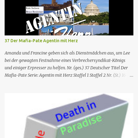
37 Der Mafia-Pate Agentin mit Herz
Amanda und Francine geben sich als Dienstmädchen aus, um Lee
bei der gewagten Festnahme eines Verbrechersyndikat-Königs
und einiger Erpresser zu helfen. Nr. (ges.) 37 Deutscher Titel Der
Mafia-Pate Serie: Agentin mit Herz Staffel 1 Staffel 2 Nr. (St.) 16
Original­titel Life of the party Erstaus­strahlung USA 18. Feb. 1985
Deutsch­sprachige Erstaus­strahlung (D) 1. Dez. 1986 Regie Will
Mackenzie Buch Stephen Hattman Serieninfos: In dem Pilot der
Serie wird Amanda King , eine geschiedene Hausfrau und Mutter
von zwei Söhnen, als freie Mitarbeiterin eines kleinen US-
amerikanischen Geheimdienstes angeworben. Dort arbeitet sie als
Agentin an der Seite von Lee Stetson , Tarnname „Scarecrow“ (engl.
für Vogelscheuche), den sie am Ende der vierten und letzten Staffel