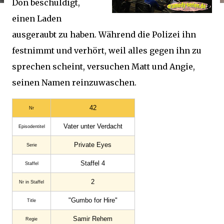
Don beschuldigt,
einen Laden
ausgeraubt zu haben. Während die Polizei ihn
festnimmt und verhört, weil alles gegen ihn zu
sprechen scheint, versuchen Matt und Angie,
seinen Namen reinzuwaschen.
42
Nr
Vater unter Verdacht
Episodentitel
Private Eyes
Serie
Staffel 4
Staffel
2
Nr in Staffel
"Gumbo for Hire"
Title
Samir Rehem
Regie