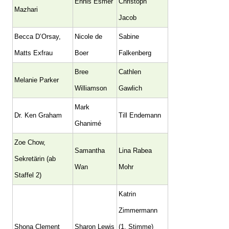
Ennis Esmer
Christoph
Mazhari
Jacob
Becca D’Orsay,
Nicole de
Sabine
Matts Exfrau
Boer
Falkenberg
Bree
Cathlen
Melanie Parker
Williamson
Gawlich
Mark
Dr. Ken Graham
Till Endemann
Ghanimé
Zoe Chow,
Samantha
Lina Rabea
Sekretärin (ab
Wan
Mohr
Staffel 2)
Katrin
Zimmermann
Shona Clement
Sharon Lewis
(1. Stimme)