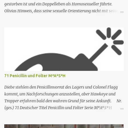
gestorben ist und ein Doppelleben als Homosexueller führte.
Olivias Hinweis, dass seine sexuelle Orientierung nicht mit seiner
Männlichkeit übereinstimmt, kommt nicht gut an. Shane ruft
seine Mutter an, um das Reisebüro zu bitten, Armond wegen des
Buchungsfehlers zurechtzuweisen. Rachel erwägt, einen neuen
Schreibauftrag anzunehmen, aber Shane besteht darauf, dass sie
nicht mehr arbeiten darf. Rachel trifft sich mit Nicole, die ihr rät,
ihre Unabhängigkeit zu bewahren. Nr. (ges.) 2 Deutscher Titel Ein
neuer Tag Serie The White Lotus Staffel Staffel 1 Nr. (St.) 2
Original­titel New Day Regie Mike White Drehbuch Mike White
Erstaus­strahlung USA 18. Juli 2021 Deutsch­sprachige Erstaus­
71 Penicillin und Folter M*A*S*H
strahlung (D/A/CH) 23. Aug. 2021 Als Nicole jedoch erfährt, dass
Rachel einen Zeitschriftenartikel geschrieben hat, in dem sie sie
Diebe stehlen den Penicillinvorrat des Lagers und Colonel Flagg
erwähnt, kritisiert Nicole Rachels Arbeit,...
kommt, um Nachforschungen anzustellen, aber Hawkeye und
Trapper erfahren bald den wahren Grund für seine Ankunft. Nr.
(ges.) 71 Deutscher Titel Penicillin und Folter Serie M*A*S*H
Staffel Staffel 3 Nr. (St.) 23 Original­titel White Gold Regie Hy
Averback Buch Larry Gelbart & Simon Muntner Prod.code B-319