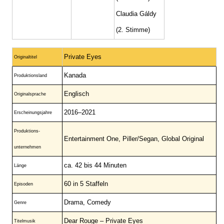
Claudia Gáldy
(2. Stimme)
Private Eyes
Originaltitel
Kanada
Produktionsland
Englisch
Originalsprache
2016–2021
Erscheinungsjahre
Produktions-
Entertainment One, Piller/Segan, Global Original
unternehmen
ca. 42 bis 44 Minuten
Länge
60 in 5 Staffeln
Episoden
Drama, Comedy
Genre
Dear Rouge – Private Eyes
Titelmusik