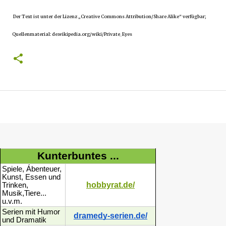
Der Text ist unter der Lizenz „Creative Commons Attribution/Share Alike“ verfügbar;
Quellenmaterial: de.wikipedia.org/wiki/Private_Eyes
Kunterbuntes ...
Spiele, Ábenteuer,
Kunst, Essen und
hobbyrat.de/
Trinken,
Musik,Tiere...
u.v.m.
Serien mit Humor
dramedy-serien.de/
und Dramatik