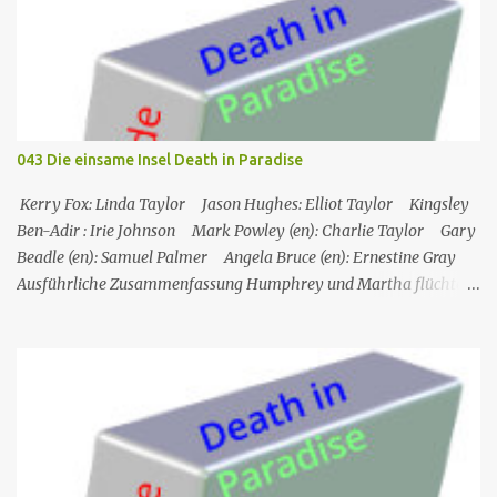
Touristen, die das Boot mit seinem Steuermann am Tag des
Mordes gemietet hatten, und dann auf eine Gruppe von Touristen,
die das Boot am nächsten Tag mieten sollten. Einziges Problem:
Die Verdächtigen sind nach England zurückgekehrt. Der
Kommandant beschließt daraufhin, sein Team (mit Ausnahme von
JP) nach London zu schicken, um die Ermittlungen mit Hilfe eines
043 Die einsame Insel Death in Paradise
Inspektors vor Ort, Chief Inspector Jack Mooney, fortzusetzen...
Kerry Fox: Linda Taylor Jason Hughes: Elliot Taylor Kingsley
Ben-Adir : Irie Johnson Mark Powley (en): Charlie Taylor Gary
Beadle (en): Samuel Palmer Angela Bruce (en): Ernestine Gray
Ausführliche Zusammenfassung Humphrey und Martha flüchten
für ein romantisches Wochenende auf ein Inselchen, auf dem sich
ein kleines Hotel, das Maison Cécile, befindet. Während des Abends
wird einer der Besitzer, Charlie Taylor, erstochen in seinem
Zimmer aufgefunden, aber ein vertrauenswürdiger Zeuge, da es
sich um Humphrey selbst handelt, kann bestätigen, dass zwischen
dem Zeitpunkt, als Charlie in sein Zimmer ging, und dem
Zeitpunkt, als seine Leiche gefunden wurde, niemand nach oben