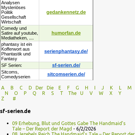
Analysen
Mysteriöses
gedankennetz.de
Politik
Gesellschaft
Wirtschaft
Comedy und
humorfan.de
Satire auf youtube,
Mediatheken, ....
phantasy ist ein
Kofferwort aus
serienphantasy.de/
Phantastik und
Fantasy
sf-serien.de/
SF Serien:
Sitcoms,
sitcomserien.de/
Comedyserien
A
B
C
D
Der
Die
E
F
G
H
I J
K
L
M
N
O
P Q
R
S
T
The
U V
W X Y
Z
#
sf-serien.de
09 Erhebung, Blut und Gottes Gabe The Handmaid’s
Tale – Der Report der Magd
- 6/2/2026
08 Jezebels Reich The Handmaid’s Tale – Der Report der