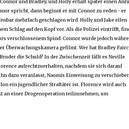
 Connor und Bradley, und Holly erhält später einen Anru
nnor spricht, dann beginnt er mit Connor zu reden - er
ffenbar mehrfach geschlagen wird. Holly und Jake eilen
m Schlag auf den Kopf vor. Als die Polizei eintrifft, fi
nnors verschlossenem Spind. Connor wurde jedoch währ
er Überwachungskamera gefilmt. Wer hat Bradley Fairc
Bruder die Schuld? In der Zwischenzeit fällt es Neville
lorence aufrechtzuerhalten, nachdem sie sich darauf
 ihn dazu veranlasst, Naomis Einweisung zu verschieben
n ein jugendlicher Straftäter ist. Florence wird auch
t an einer Drogenoperation teilzunehmen, um