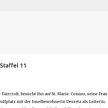
N
O
P Q
R
S
T
The
U V
W X Y
Z
Direkt zum Hauptbereich
Staffel 11
Faircroft, besucht ihn auf St. Marie. Connor, seine Frau
olfplatz mit der Inselbewohnerin Desreta als Leiterin.