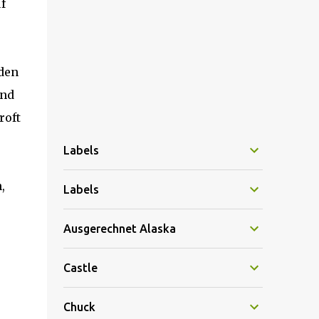
f
nden
end
roft
Labels
,
Labels
Ausgerechnet Alaska
Castle
Chuck