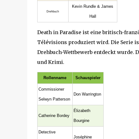
Kevin Rundle & James
Drehbuch
Hall
Death in Paradise ist eine britisch-franz
Télévisions produziert wird. Die Serie 
Drehbuch-Wettbewerb entdeckt wurde. D
und Krimi.
Rollenname
Schauspieler
Commissioner
Don Warrington
Selwyn Patterson
Élizabeth
Catherine Bordey
Bourgine
Detective
Joséphine