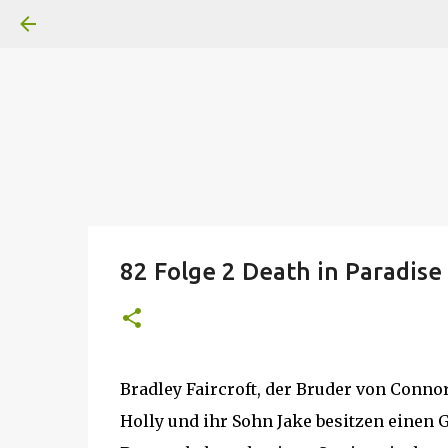
A
B
C
D
Der
Die
E
F
G
H
I J
K
L
M
Superheldenserien
DC
Superheldenserien
82 Folge 2 Death in Paradise 
Bradley Faircroft, der Bruder von Connor 
Holly und ihr Sohn Jake besitzen einen G