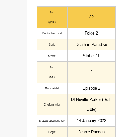
Nr.
82
(ges.)
Folge 2
Deutscher Titel
Death in Paradise
Serie
Staffel 11
Staffel
Nr.
2
(St.)
"Episode 2"
Original­titel
DI Neville Parker ( Ralf
Chefermittler
Little)
14 January 2022
Erstaus­strahlung UK
Jennie Paddon
Regie