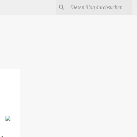
#
Star Trek Serien
Star Wars Serien
Marvel