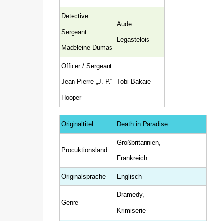
Detective
Aude
Sergeant
Legastelois
Madeleine Dumas
Officer / Sergeant
Jean-Pierre „J. P.“
Tobi Bakare
Hooper
Originaltitel
Death in Paradise
Großbritannien,
Produktionsland
Frankreich
Originalsprache
Englisch
Dramedy,
Genre
Krimiserie